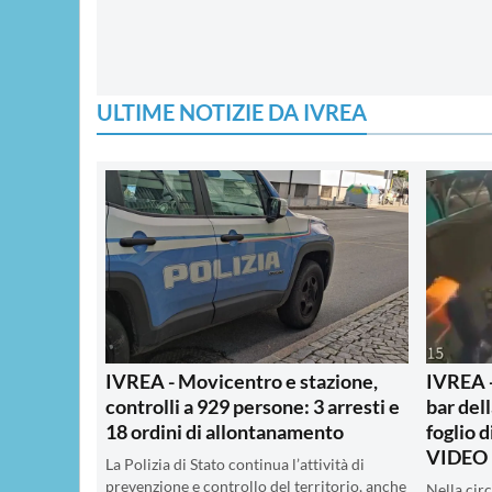
ULTIME NOTIZIE DA IVREA
IVREA - Movicentro e stazione,
IVREA -
controlli a 929 persone: 3 arresti e
bar del
18 ordini di allontanamento
foglio d
VIDEO 
La Polizia di Stato continua l’attività di
prevenzione e controllo del territorio, anche
Nella cir