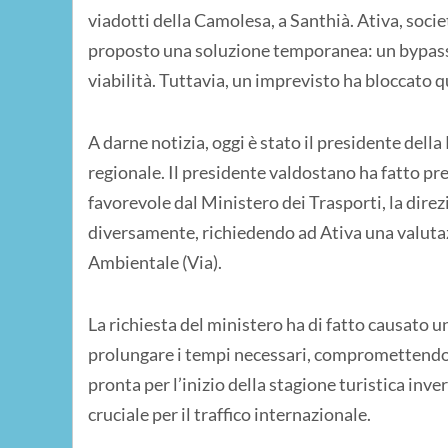
viadotti della Camolesa, a Santhià. Ativa, soci
proposto una soluzione temporanea: un bypass s
viabilità. Tuttavia, un imprevisto ha bloccato 
A darne notizia, oggi è stato il presidente dell
regionale. Il presidente valdostano ha fatto pr
favorevole dal Ministero dei Trasporti, la dire
diversamente, richiedendo ad Ativa una valutaz
Ambientale (Via).
La richiesta del ministero ha di fatto causato 
prolungare i tempi necessari, compromettendo l
pronta per l’inizio della stagione turistica inv
cruciale per il traffico internazionale.