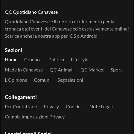
QC Quotidiano Canavese
Quotidiano Canavese è il tuo sito di riferimento per la
cronaca e gli eventi del Canavese ed è esclusivamente online!
Scarica anche la nostra app per
iOS
o
Android
Sezioni
Home
Cronaca
Politica
Lifestyle
Made In Canavese
QC Animali
QC Market
Sport
L'Opinione
Comuni
Segnalazioni
Collegamenti
Per Contattarci
Privacy
Cookies
Note Legali
Cambia Impostazioni Privacy
I nostri canali Social