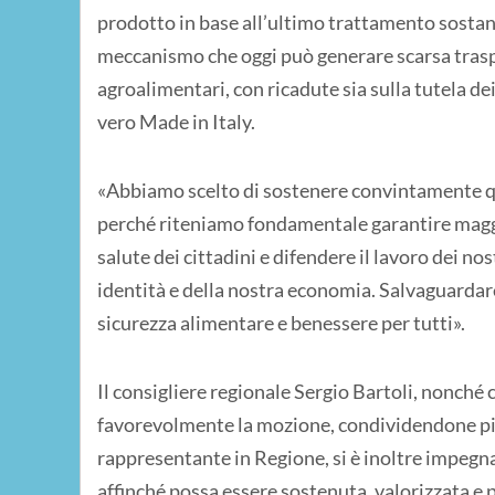
prodotto in base all’ultimo trattamento sostan
meccanismo che oggi può generare scarsa traspa
agroalimentari, con ricadute sia sulla tutela de
vero Made in Italy.
«Abbiamo scelto di sostenere convintamente qu
perché riteniamo fondamentale garantire maggio
salute dei cittadini e difendere il lavoro dei nos
identità e della nostra economia. Salvaguardare 
sicurezza alimentare e benessere per tutti».
Il consigliere regionale Sergio Bartoli, nonché
favorevolmente la mozione, condividendone pien
rappresentante in Regione, si è inoltre impegnat
affinché possa essere sostenuta, valorizzata e