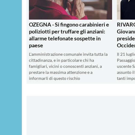
OZEGNA - Si fingono carabinieri e
RIVARO
poliziotti per truffare gli anziani:
Giovan
allarme telefonate sospette in
preside
paese
Occide
L'amministrazione comunale invita tutta la
Il 21 lugl
cittadinanza, e in particolare chi ha
Passaggio
famigliari, vicini o conoscenti anziani, a
uscente Sa
prestare la massima attenzione e a
assunto il
informarli di questo rischio
tanti impo