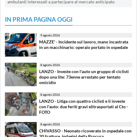
ambulanti interessati a partecipare al mercato anticipato
IN PRIMA PAGINA OGGI
9 agosto 2026
MAZZE' - Incidente sul lavoro, mano incastrata
in un macchinario: operaio portato in ospedale
8 agosto 2026
LANZO - Investe con l'auto un gruppo di ciclisti
dopo una lite: 73enne arrestato per tentato
omicidio
8 agosto 2026
LANZO - Litiga con quattro ciclisti e li investe
con l'auto: due feriti gravi elitrasportati al Cto -
FOTO
8 agosto 2026
CHIVASSO - Neonato ricoverato in ospedale con
20 fratture, indagini della Procura