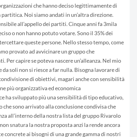
o organizzazioni che hanno deciso legittimamente di
partitica. Noi siamo andati in un’altra direzione.
sibile all’appello dei partiti. Cinque anni fa 3mila
deciso o non hanno potuto votare. Sono il 35% dei
ntercettare queste persone. Nello stesso tempo, come
iamo provato ad avvicinare un gruppo che
i. Per capire se poteva nascere un’alleanza. Nel mio
da soli non si riesce a far nulla. Bisogna lavorare di
condivisione di obiettivi, magari anche con sensibilità
one più organizzativa ed economica
 ha sviluppato più una sensibilità di tipo educativo,
o che sono arrivato alla conclusione condivisa che
nza all’interno della nostra lista del gruppo Rivarolo
non snatura la nostra proposta anzi la rende ancora
ste concrete ai bisogni di una grande gamma di nostri