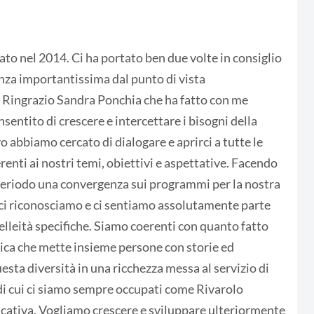
to nel 2014. Ci ha portato ben due volte in consiglio
enza importantissima dal punto di vista
 Ringrazio Sandra Ponchia che ha fatto con me
sentito di crescere e intercettare i bisogni della
ivo abbiamo cercato di dialogare e aprirci a tutte le
nti ai nostri temi, obiettivi e aspettative. Facendo
eriodo una convergenza sui programmi per la nostra
le ci riconosciamo e ci sentiamo assolutamente parte
elleità specifiche. Siamo coerenti con quanto fatto
vica che mette insieme persone con storie ed
sta diversità in una ricchezza messa al servizio di
di cui ci siamo sempre occupati come Rivarolo
ducativa. Vogliamo crescere e sviluppare ulteriormente