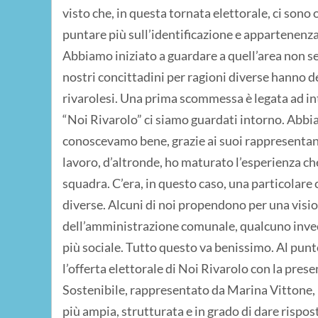
visto che, in questa tornata elettorale, ci son
puntare più sull’identificazione e appartenenza 
Abbiamo iniziato a guardare a quell’area non sen
nostri concittadini per ragioni diverse hanno 
rivarolesi. Una prima scommessa è legata ad i
“Noi Rivarolo” ci siamo guardati intorno. Abb
conoscevamo bene, grazie ai suoi rappresentant
lavoro, d’altronde, ho maturato l’esperienza che 
squadra. C’era, in questo caso, una particolare 
diverse. Alcuni di noi propendono per una visi
dell’amministrazione comunale, qualcuno invece
più sociale. Tutto questo va benissimo. Al punt
l’offerta elettorale di Noi Rivarolo con la prese
Sostenibile, rappresentato da Marina Vittone, 
più ampia, strutturata e in grado di dare rispo