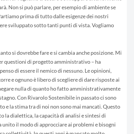
sarà. Non si può parlare, per esempio di ambiente se
Partiamo prima di tutto dalle esigenze dei nostri
sere sviluppato sotto tanti punti di vista. Vogliamo
quanto si dovrebbe fare e si cambia anche posizione. Mi
er questioni di progetto amministrativo – ha
enso di essere il nemico di nessuno. Le opinioni,
rre e ognuno è libero di scegliere di dare risposte ai
negare nulla di quanto ho fatto amministrativamente
stagno. Con Rivarolo Sostenibile in passato ci sono
tto e la stima tra di noi non sono mai mancati. Questo
 dialettica, la capacità di analisi e sintesi di
 unito il modo di approcciare ai problemi e bisogni
tra collettività. In questi anni è mancato molto