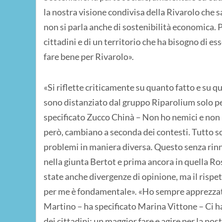
la nostra visione condivisa della Rivarolo che 
non si parla anche di sostenibilità economica. 
cittadini e di un territorio che ha bisogno di es
fare bene per Rivarolo».
«Si riflette criticamente su quanto fatto e su 
sono distanziato dal gruppo Riparolium solo p
specificato Zucco Chinà – Non ho nemici e non p
però, cambiano a seconda dei contesti. Tutto sco
problemi in maniera diversa. Questo senza rin
nella giunta Bertot e prima ancora in quella Ro
state anche divergenze di opinione, ma il rispe
per me è fondamentale». «Ho sempre apprezzato la
Martino – ha specificato Marina Vittone – Ci ha
dei cittadini: un maggior fare e agire per la nos