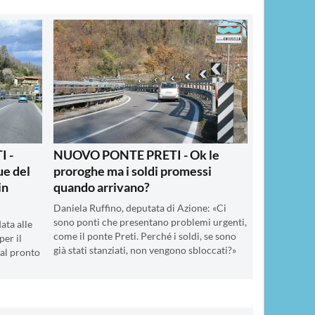
 -
NUOVO PONTE PRETI - Ok le
ue del
proroghe ma i soldi promessi
in
quando arrivano?
Daniela Ruffino, deputata di Azione: «Ci
sono ponti che presentano problemi urgenti,
ata alle
come il ponte Preti. Perché i soldi, se sono
per il
già stati stanziati, non vengono sbloccati?»
al pronto