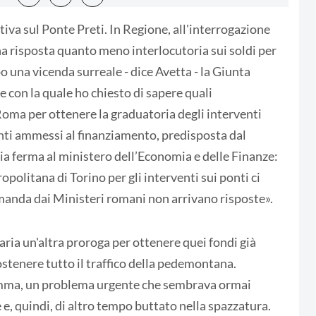
iva sul Ponte Preti. In Regione, all'interrogazione
una risposta quanto meno interlocutoria sui soldi per
o una vicenda surreale - dice Avetta - la Giunta
e con la quale ho chiesto di sapere quali
 Roma per ottenere la graduatoria degli interventi
onti ammessi al finanziamento, predisposta dal
sia ferma al ministero dell’Economia e delle Finanze:
ropolitana di Torino per gli interventi sui ponti ci
manda dai Ministeri romani non arrivano risposte».
aria un'altra proroga per ottenere quei fondi già
ostenere tutto il traffico della pedemontana.
somma, un problema urgente che sembrava ormai
e e, quindi, di altro tempo buttato nella spazzatura.