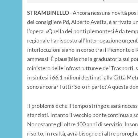
STRAMBINELLO
- Ancora nessuna novità posit
del consigliere Pd, Alberto Avetta, è arrivata 
l'opera. «Quella dei ponti piemontesi è da temp
regionale ha risposto all’Interrogazione urgent
interlocuzioni siano in corso tra il Piemonte e
ammessi. È plausibile che la graduatoria sui p
ministero delle Infrastrutture e dei Trasporti, 
in sintesi i 66,1 milioni destinati alla Città Met
sono ancora? Tutti? Solo in parte? A questa do
Il problema è che il tempo stringe e sarà necess
stanziati. Intanto il vecchio ponte continua a s
Nonostante gli oltre 100 anni di servizio. In
risolto, in realtà, avrà bisogno di altre prorogh