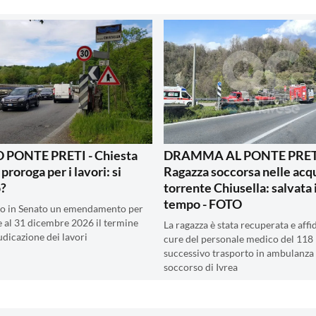
PONTE PRETI - Chiesta
DRAMMA AL PONTE PRETI
 proroga per i lavori: si
Ragazza soccorsa nelle acq
o?
torrente Chiusella: salvata 
tempo - FOTO
to in Senato un emendamento per
 al 31 dicembre 2026 il termine
La ragazza è stata recuperata e affid
udicazione dei lavori
cure del personale medico del 118 
successivo trasporto in ambulanza 
soccorso di Ivrea