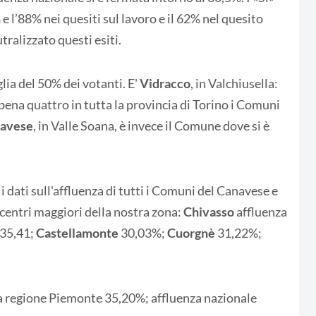
 l’88% nei quesiti sul lavoro e il 62% nel quesito
tralizzato questi esiti.
ia del 50% dei votanti. E'
Vidracco
, in Valchiusella:
ppena quattro in tutta la provincia di Torino i Comuni
avese
, in Valle Soana, è invece il Comune dove si è
i dati sull'affluenza di tutti i Comuni del Canavese e
 centri maggiori della nostra zona:
Chivasso
affluenza
35,41;
Castellamonte
30,03%;
Cuorgnè
31,22%;
za regione Piemonte 35,20%; affluenza nazionale