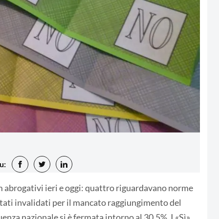
u:
m abrogativi ieri e oggi: quattro riguardavano norme
stati invalidati per il mancato raggiungimento del
uenza nazionale si è fermata intorno al 30,5%. I «Sì»