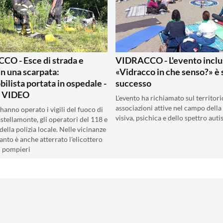
O - Esce di strada e
VIDRACCO - L'evento inclu
in una scarpata:
«Vidracco in che senso?» è 
ilista portata in ospedale -
successo
 VIDEO
L'evento ha richiamato sul territori
associazioni attive nel campo della 
hanno operato i vigili del fuoco di
visiva, psichica e dello spettro auti
stellamonte, gli operatori del 118 e
 della polizia locale. Nelle vicinanze
anto è anche atterrato l'elicottero
i pompieri