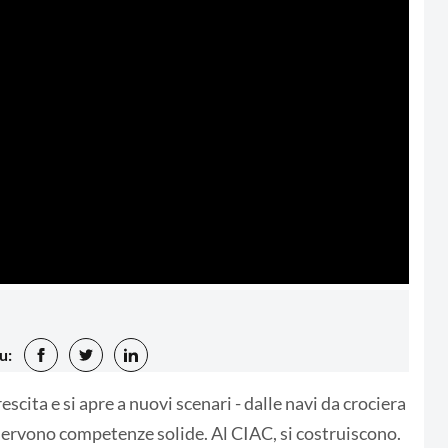
u:
escita e si apre a nuovi scenari - dalle navi da crociera
 servono competenze solide. Al CIAC, si costruiscono.