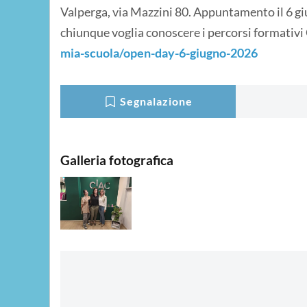
Valperga, via Mazzini 80. Appuntamento il 6 giug
chiunque voglia conoscere i percorsi formativi 
mia-scuola/open-day-6-giugno-2026
Segnalazione
Galleria fotografica