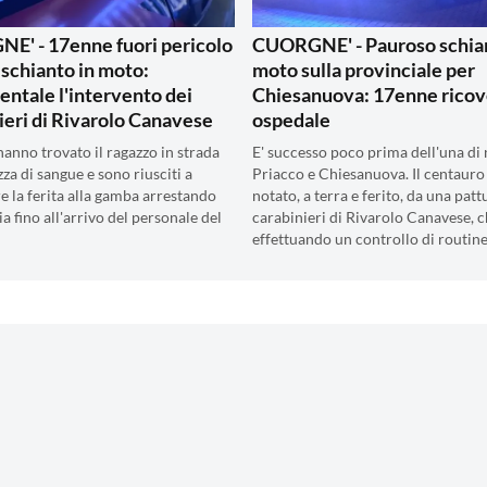
' - 17enne fuori pericolo
CUORGNE' - Pauroso schian
 schianto in moto:
moto sulla provinciale per
ntale l'intervento dei
Chiesanuova: 17enne ricov
ieri di Rivarolo Canavese
ospedale
 hanno trovato il ragazzo in strada
E' successo poco prima dell'una di 
za di sangue e sono riusciti a
Priacco e Chiesanuova. Il centauro 
 la ferita alla gamba arrestando
notato, a terra e ferito, da una patt
a fino all'arrivo del personale del
carabinieri di Rivarolo Canavese, c
effettuando un controllo di routine