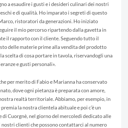
 a esaudire i gusti e i desideri culinari dei nostri
eschi e di qualità. Ho imparato i segreti di questo
Marco, ristoratori da generazioni. Ho iniziato
seguire il mio percorso ripartendo dalla gavetta in
e il rapporto con il cliente. Seguendo tutto il
to delle materie prime alla vendita del prodotto
a scelta di cosa portare in tavola, riservandogli una
leranze e gusti personali».
 che per merito di Fabio e Marianna ha conservato
cinato, dove ogni pietanza è preparata con amore,
nostra realtà territoriale. Abbiamo, per esempio, in
 premia la nostra clientela abituale e poi c’è un
re di Cuorgnè, nel giorno del mercoledì dedicato alle
ei nostri clienti che possono contattarci al numero