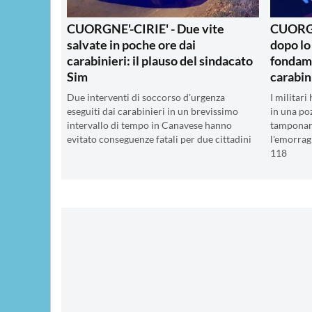
CUORGNE'-CIRIE' - Due vite
CUORGNE
salvate in poche ore dai
dopo lo
carabinieri: il plauso del sindacato
fondame
Sim
carabin
Due interventi di soccorso d'urgenza
I militari
eseguiti dai carabinieri in un brevissimo
in una poz
intervallo di tempo in Canavese hanno
tamponare
evitato conseguenze fatali per due cittadini
l'emorragi
118