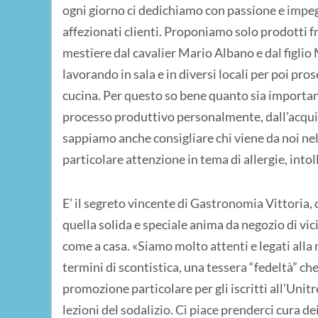
ogni giorno ci dedichiamo con passione e impegno
affezionati clienti. Proponiamo solo prodotti fr
mestiere dal cavalier Mario Albano e dal figlio 
lavorando in sala e in diversi locali per poi pro
cucina. Per questo so bene quanto sia important
processo produttivo personalmente, dall’acquis
sappiamo anche consigliare chi viene da noi nell
particolare attenzione in tema di allergie, intol
E’ il segreto vincente di Gastronomia Vittoria,
quella solida e speciale anima da negozio di vi
come a casa. «Siamo molto attenti e legati alla 
termini di scontistica, una tessera “fedeltà” che
promozione particolare per gli iscritti all’Unit
lezioni del sodalizio. Ci piace prenderci cura d