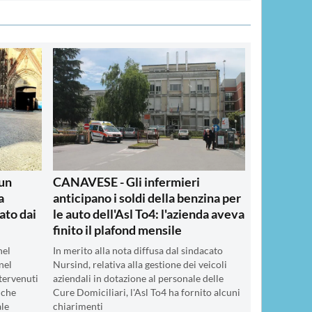
un
CANAVESE - Gli infermieri
a
anticipano i soldi della benzina per
ato dai
le auto dell'Asl To4: l'azienda aveva
finito il plafond mensile
nel
In merito alla nota diffusa dal sindacato
nel
Nursind, relativa alla gestione dei veicoli
tervenuti
aziendali in dotazione al personale delle
 che
Cure Domiciliari, l'Asl To4 ha fornito alcuni
ale
chiarimenti