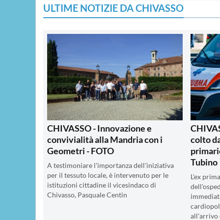
ULTIME NOTIZIE DA CHIVASSO
CHIVASSO - Innovazione e
CHIVAS
convivialità alla Mandria con i
colto da
Geometri - FOTO
primari
Tubino
A testimoniare l'importanza dell'iniziativa
per il tessuto locale, è intervenuto per le
L'ex prima
istituzioni cittadine il vicesindaco di
dell'osped
Chivasso, Pasquale Centin
immediat
cardiopol
all'arrivo