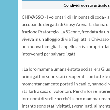
Condividi questo articolo s
CHIVASSO
- I volontari di «In punta di coda»,
occupando dei gatti di Giusy Arena, la donna di
frazione Pratoregio. La 52enne, freddata da un
viveva in un alloggio di via Togliatti a Chivass
una nuova famiglia. L'appello arriva proprio dai
intervenuti per salvare i gatti.
«La loro mamma umana è stata uccisa, era Giusy 
primi gattini sono stati recuperati con tutte le 
momentaneamente portati in canile, hanno cir
stallarli a casa di volontari. Per chi fosse int
loro nomi di stelle perché la loro mamma uman
Intanto sono stati visitati, sverminati, aliment