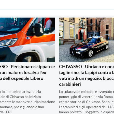
SO - Pensionato scippato e
CHIVASSO - Ubriaco e con 
 un malore: lo salva l'ex
taglierino, fa la pipì contro l
o dell'ospedale Libero
vetrina di un negozio: blocc
carabinieri
rio di otorinolaringoiatria
Lo spiacevole episodio è avvenuto 
ale di Chivasso ha iniziato
pomeriggio di venerdì in via Roma 
amente le manovre di rianimazione
centro storico di Chivasso. Sono in
monare, proseguendole fino
i carabinieri e gli operatori del 118
 del 118
hanno portato il soggetto in osped