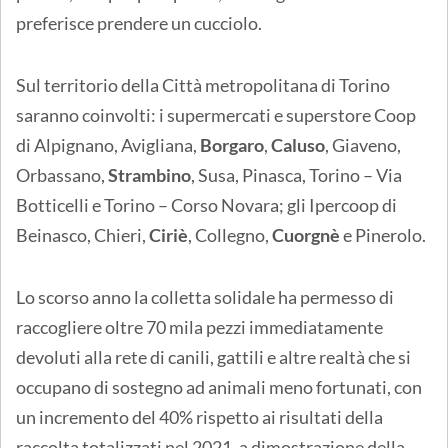
preferisce prendere un cucciolo.
Sul territorio della Città metropolitana di Torino
saranno coinvolti: i supermercati e superstore Coop
di Alpignano, Avigliana,
Borgaro
,
Caluso
, Giaveno,
Orbassano,
Strambino
, Susa, Pinasca, Torino – Via
Botticelli e Torino – Corso Novara; gli Ipercoop di
Beinasco, Chieri,
Ciriè
, Collegno,
Cuorgnè
e Pinerolo.
Lo scorso anno la colletta solidale ha permesso di
raccogliere oltre 70 mila pezzi immediatamente
devoluti alla rete di canili, gattili e altre realtà che si
occupano di sostegno ad animali meno fortunati, con
un incremento del 40% rispetto ai risultati della
raccolta totalizzati nel 2021, a dimostrazione della