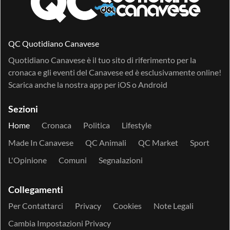
QC Quotidiano Canavese
Quotidiano Canavese è il tuo sito di riferimento per la
cronaca e gli eventi del Canavese ed è esclusivamente online!
Scarica anche la nostra app per
iOS
o
Android
Sezioni
Home
Cronaca
Politica
Lifestyle
Made In Canavese
QC Animali
QC Market
Sport
L'Opinione
Comuni
Segnalazioni
Collegamenti
Per Contattarci
Privacy
Cookies
Note Legali
Cambia Impostazioni Privacy