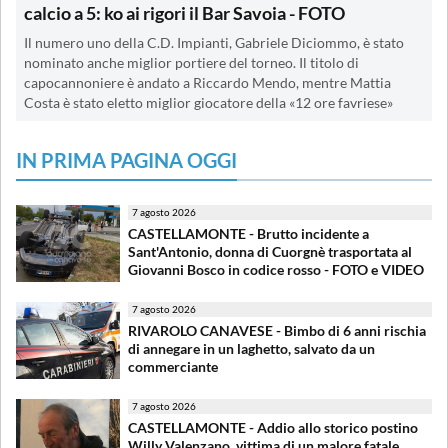
calcio a 5: ko ai rigori il Bar Savoia - FOTO
Il numero uno della C.D. Impianti, Gabriele Diciommo, è stato
nominato anche miglior portiere del torneo. Il titolo di
capocannoniere è andato a Riccardo Mendo, mentre Mattia
Costa è stato eletto miglior giocatore della «12 ore favriese»
IN PRIMA PAGINA OGGI
7 agosto 2026
CASTELLAMONTE - Brutto incidente a
Sant'Antonio, donna di Cuorgnè trasportata al
Giovanni Bosco in codice rosso - FOTO e VIDEO
7 agosto 2026
RIVAROLO CANAVESE - Bimbo di 6 anni rischia
di annegare in un laghetto, salvato da un
commerciante
7 agosto 2026
CASTELLAMONTE - Addio allo storico postino
Willy Valenzano, vittima di un malore fatale