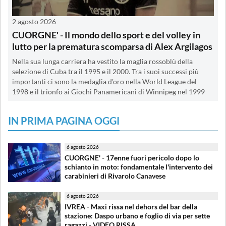
2 agosto 2026
CUORGNE' - Il mondo dello sport e del volley in
lutto per la prematura scomparsa di Alex Argilagos
Nella sua lunga carriera ha vestito la maglia rossoblù della
selezione di Cuba tra il 1995 e il 2000. Tra i suoi successi più
importanti ci sono la medaglia d'oro nella World League del
1998 e il trionfo ai Giochi Panamericani di Winnipeg nel 1999
IN PRIMA PAGINA OGGI
6 agosto 2026
CUORGNE' - 17enne fuori pericolo dopo lo
schianto in moto: fondamentale l'intervento dei
carabinieri di Rivarolo Canavese
6 agosto 2026
IVREA - Maxi rissa nel dehors del bar della
stazione: Daspo urbano e foglio di via per sette
ragazzi - VIDEO RISSA