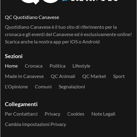
QC Quotidiano Canavese
Quotidiano Canavese è il tuo sito di riferimento per la
cronaca e gli eventi del Canavese ed è esclusivamente online!
Scarica anche la nostra app per
iOS
o
Android
Sezioni
Home
Cronaca
Politica
Lifestyle
Made In Canavese
QC Animali
QC Market
Sport
L'Opinione
Comuni
Segnalazioni
Collegamenti
Per Contattarci
Privacy
Cookies
Note Legali
Cambia Impostazioni Privacy