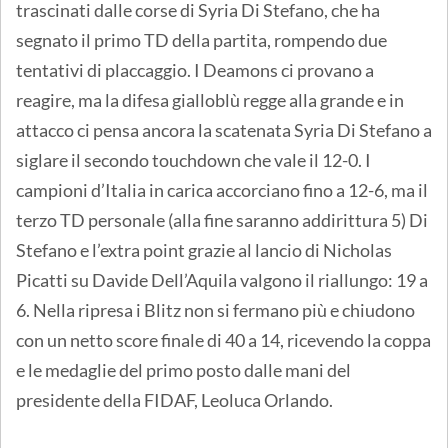
trascinati dalle corse di Syria Di Stefano, che ha
segnato il primo TD della partita, rompendo due
tentativi di placcaggio. I Deamons ci provano a
reagire, ma la difesa gialloblù regge alla grande e in
attacco ci pensa ancora la scatenata Syria Di Stefano a
siglare il secondo touchdown che vale il 12-0. I
campioni d’Italia in carica accorciano fino a 12-6, ma il
terzo TD personale (alla fine saranno addirittura 5) Di
Stefano e l’extra point grazie al lancio di Nicholas
Picatti su Davide Dell’Aquila valgono il riallungo: 19 a
6. Nella ripresa i Blitz non si fermano più e chiudono
con un netto score finale di 40 a 14, ricevendo la coppa
e le medaglie del primo posto dalle mani del
presidente della FIDAF, Leoluca Orlando.