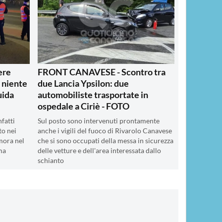
ere
FRONT CANAVESE - Scontro tra
: niente
due Lancia Ypsilon: due
uida
automobiliste trasportate in
ospedale a Ciriè - FOTO
nfatti
Sul posto sono intervenuti prontamente
to nei
anche i vigili del fuoco di Rivarolo Canavese
mora nel
che si sono occupati della messa in sicurezza
ma
delle vetture e dell'area interessata dallo
schianto