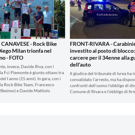
CANAVESE - Rock Bike
FRONT-RIVARA - Carabini
iego Milan trionfa nel
investito al posto di blocco
no - FOTO
carcere per il 34enne alla g
dell'auto
te, invece, Davide Riva, con i
lla Fci Piemonte è giunto ottavo tra
Il giudice del tribunale di Ivrea ha i
i del I anno (15 anni). In gara, con i
convalidato l'arresto, ma ha dispos
lla Rock Bike Team, Francesco
confronti dell'uomo l'obbligo di di
28esimo) e Davide Mattiolo
Comune di Rivara e l'obbligo di fir
)