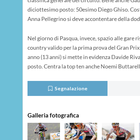
classifica generale del circuito. Bene anche Gab
diciottesimo posto: 50esimo Diego Ghiso. Costr
Anna Pellegrino si deve accontentare della dod
Nel giorno di Pasqua, invece, spazio alle gare ri
country valido per la prima prova del Gran Prix
anno (13 anni) si mette in evidenza Davide Riva
posto. Centra la top ten anche Noemi Buttarelli,
Segnalazione
Galleria fotografica