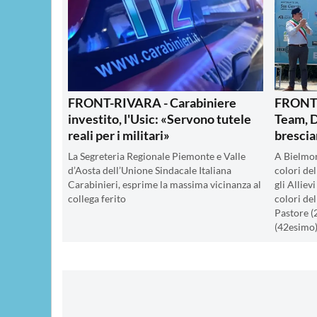
FRONT-RIVARA - Carabiniere
FRONT 
investito, l'Usic: «Servono tutele
Team, D
reali per i militari»
brescia
La Segreteria Regionale Piemonte e Valle
A Bielmon
d’Aosta dell’Unione Sindacale Italiana
colori de
Carabinieri, esprime la massima vicinanza al
gli Alliev
collega ferito
colori de
Pastore (
(42esimo