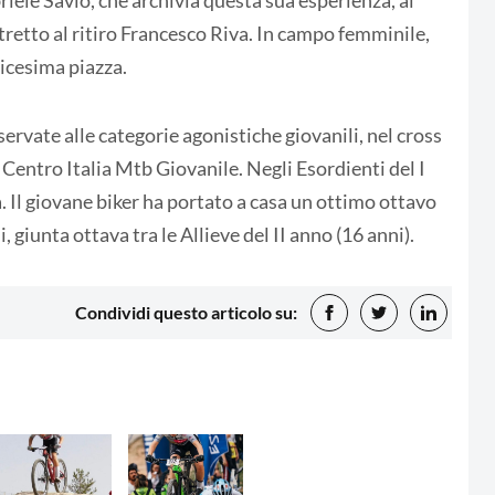
riele Savio, che archivia questa sua esperienza, al
etto al ritiro Francesco Riva. In campo femminile,
icesima piazza.
servate alle categorie agonistiche giovanili, nel cross
 Centro Italia Mtb Giovanile. Negli Esordienti del I
. Il giovane biker ha portato a casa un ottimo ottavo
 giunta ottava tra le Allieve del II anno (16 anni).
Condividi questo articolo su: