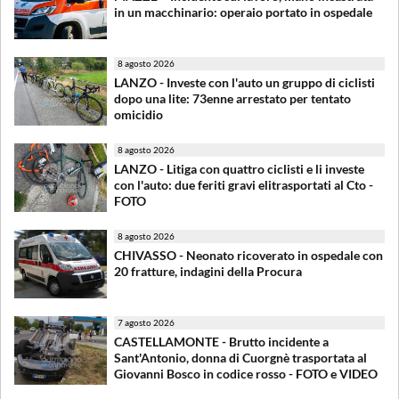
in un macchinario: operaio portato in ospedale
8 agosto 2026
LANZO - Investe con l'auto un gruppo di ciclisti
dopo una lite: 73enne arrestato per tentato
omicidio
8 agosto 2026
LANZO - Litiga con quattro ciclisti e li investe
con l'auto: due feriti gravi elitrasportati al Cto -
FOTO
8 agosto 2026
CHIVASSO - Neonato ricoverato in ospedale con
20 fratture, indagini della Procura
7 agosto 2026
CASTELLAMONTE - Brutto incidente a
Sant'Antonio, donna di Cuorgnè trasportata al
Giovanni Bosco in codice rosso - FOTO e VIDEO