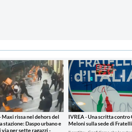
 Maxi rissa nel dehors del
IVREA - Una scritta contro 
la stazione: Daspo urbano e
Meloni sulla sede di Fratelli
i via per sette ragazzi -