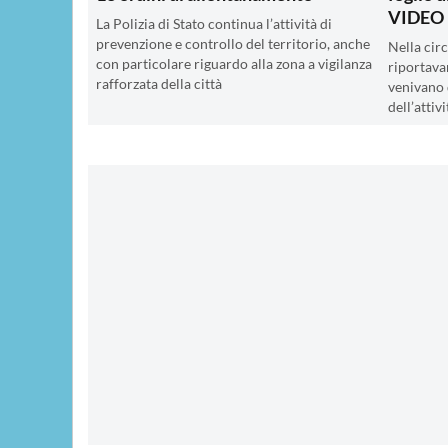
VIDEO 
La Polizia di Stato continua l’attività di
prevenzione e controllo del territorio, anche
Nella cir
con particolare riguardo alla zona a vigilanza
riportava
rafforzata della città
venivano 
dell’atti