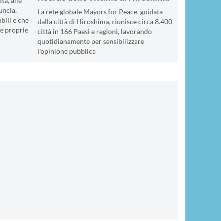
tà, alle
uncia,
La rete globale Mayors for Peace, guidata
bili e che
dalla città di Hiroshima, riunisce circa 8.400
e proprie
città in 166 Paesi e regioni, lavorando
quotidianamente per sensibilizzare
l'opinione pubblica