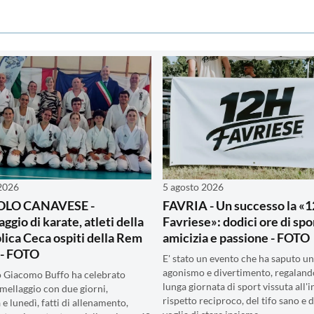
 2026
5 agosto 2026
OLO CANAVESE -
FAVRIA - Un successo la «
ggio di karate, atleti della
Favriese»: dodici ore di spo
ica Ceca ospiti della Rem
amicizia e passione - FOTO
 - FOTO
E' stato un evento che ha saputo un
agonismo e divertimento, regaland
o Giacomo Buffo ha celebrato
lunga giornata di sport vissuta all'
mellaggio con due giorni,
rispetto reciproco, del tifo sano e d
e lunedì, fatti di allenamento,