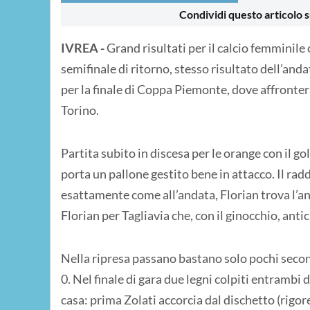
Condividi questo articolo s
IVREA -
Grand risultati per il calcio femminile
semifinale di ritorno, stesso risultato dell’anda
per la finale di Coppa Piemonte, dove affront
Torino.
Partita subito in discesa per le orange con il go
porta un pallone gestito bene in attacco. Il rad
esattamente come all’andata, Florian trova l’an
Florian per Tagliavia che, con il ginocchio, anticip
Nella ripresa passano bastano solo pochi second
0. Nel finale di gara due legni colpiti entrambi d
casa: prima Zolati accorcia dal dischetto (rigor