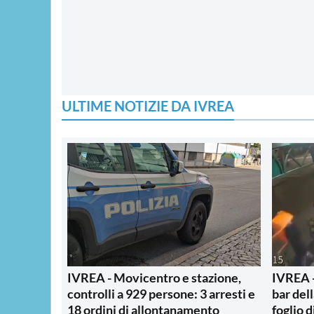
ULTIME NOTIZIE DA IVREA
IVREA - Movicentro e stazione,
IVREA -
controlli a 929 persone: 3 arresti e
bar del
18 ordini di allontanamento
foglio d