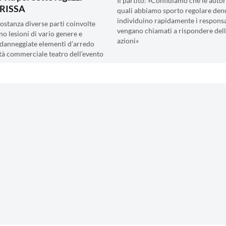
Il partito: «Confidiamo che le autori
RISSA
quali abbiamo sporto regolare den
individuino rapidamente i responsa
costanza diverse parti coinvolte
vengano chiamati a rispondere dell
no lesioni di vario genere e
azioni»
danneggiate elementi d’arredo
vità commerciale teatro dell’evento