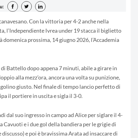
u:
 canavesano. Con la vittoria per 4-2 anche nella
ta, l’Independiente Ivrea under 19 stacca il biglietto
erà domenica prossima, 14 giugno 2026, l’Accademia
l di Battello dopo appena 7 minuti, abile a girare in
doppio alla mezz’ora, ancora una volta su punizione,
golino giusto. Nel finale di tempo lancio perfetto di
a il portiere in uscita e sigla il 3-0.
i dal suo ingresso in campo ad Alice per siglare il 4-
a Cavuoti e i due gol della bandiera per le grigie di
e discusso) e poi è bravissima Arata ad insaccare di