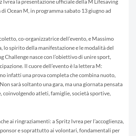
tz Ivrea la presentazione ufficiale della M Lifesaving
a di Ocean M, in programma sabato 13 giugno ad
coletto, co-organizzatrice dell’evento, e Massimo
a, lo spirito della manifestazione e le modalità del
ng Challenge nasce con l’obiettivo di unire sport,
cipazione. Il cuore dell’evento è la lettera M:
anno infatti una prova completa che combina nuoto,
o. Non sarà soltanto una gara, ma una giornata pensata
, coinvolgendo atleti, famiglie, società sportive,
he ai ringraziamenti: a Spritz Ivrea per l’accoglienza,
li sponsor e soprattutto ai volontari, fondamentali per