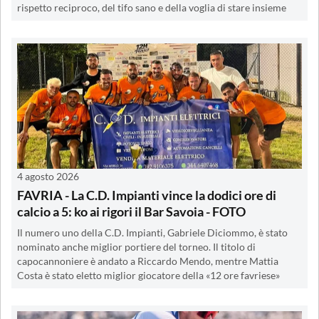
rispetto reciproco, del tifo sano e della voglia di stare insieme
4 agosto 2026
FAVRIA - La C.D. Impianti vince la dodici ore di
calcio a 5: ko ai rigori il Bar Savoia - FOTO
Il numero uno della C.D. Impianti, Gabriele Diciommo, è stato
nominato anche miglior portiere del torneo. Il titolo di
capocannoniere è andato a Riccardo Mendo, mentre Mattia
Costa è stato eletto miglior giocatore della «12 ore favriese»