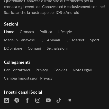
Quotidiano Canavese è il tuo sito di riferimento per la
cronaca e gli eventi del Canavese ed è esclusivamente online!
Scarica anche la nostra app per
iOS
o
Android
Sezioni
Home
Cronaca
Politica
Lifestyle
Made In Canavese
QC Animali
QC Market
Sport
L'Opinione
Comuni
Segnalazioni
Collegamenti
Per Contattarci
Privacy
Cookies
Note Legali
Cambia Impostazioni Privacy
I nostri canali Social