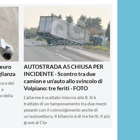
 euro
AUTOSTRADA A5 CHIUSA PER
glianza
INCIDENTE - Scontro tra due
camion e un'auto allo svincolo di
tura del
Volpiano: tre feriti - FOTO
 a
 e della
L'allarme è scattato intorno alle 8. Si è
trattato di un tamponamento tra due mezzi
pesanti con il coinvolgimento anche di
un’autovettura. Il bilancio è di tre feriti. Il più
grave al Cto