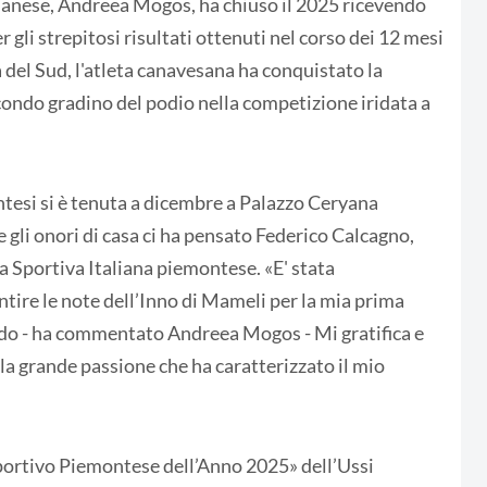
ianese, Andreea Mogos, ha chiuso il 2025 ricevendo
gli strepitosi risultati ottenuti nel corso dei 12 mesi
 del Sud, l'atleta canavesana ha conquistato la
econdo gradino del podio nella competizione iridata a
ntesi si è tenuta a dicembre a Palazzo Ceryana
e gli onori di casa ci ha pensato Federico Calcagno,
a Sportiva Italiana piemontese. «E' stata
tire le note dell’Inno di Mameli per la mia prima
do - ha commentato Andreea Mogos - Mi gratifica e
ella grande passione che ha caratterizzato il mio
portivo Piemontese dell’Anno 2025» dell’Ussi