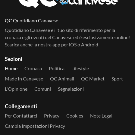
QC Quotidiano Canavese
Quotidiano Canavese è il tuo sito di riferimento per la
cronaca e gli eventi del Canavese ed è esclusivamente online!
Scarica anche la nostra app per
iOS
o
Android
Sezioni
Home
Cronaca
Politica
Lifestyle
Made In Canavese
QC Animali
QC Market
Sport
L'Opinione
Comuni
Segnalazioni
Collegamenti
Per Contattarci
Privacy
Cookies
Note Legali
Cambia Impostazioni Privacy