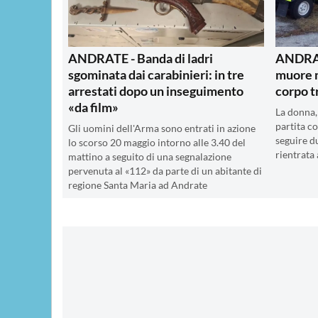
ANDRATE - Banda di ladri
ANDRATE
sgominata dai carabinieri: in tre
muore m
arrestati dopo un inseguimento
corpo t
«da film»
La donna,
partita co
Gli uomini dell'Arma sono entrati in azione
seguire d
lo scorso 20 maggio intorno alle 3.40 del
rientrata 
mattino a seguito di una segnalazione
pervenuta al «112» da parte di un abitante di
regione Santa Maria ad Andrate