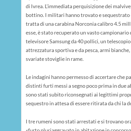
di Ivrea. L'immediata perquisizione dei malviven
bottino. I militari hanno trovato e sequestrat
tratta di una carabina Norconia calibro 4.5 mill
esse, è stato recuperato un vasto campionario d
televisore Samsung da 40 pollici, un telescopio
attrezzatura sportiva e da pesca, armi bianche, 
svariate stoviglie in rame.
Le indagini hanno permesso di accertare che part
distinti furti messi a segno poco prima in due a
sono stati subito riconsegnati ai legittimi prop
sequestro in attesa di essere ritirata da chi la
I tre rumeni sono stati arrestati e si trovano or
«furto pluriaggravato in abitazione in concorso,