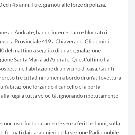
 i 45 anni. I tre, già noti alle forze di polizia,
zione ad Andrate, hanno intercettato e bloccato i
go la Provinciale 419 a Chiaverano. Gli uomini
.40 del mattino a seguito di una segnalazione
regione Santa Maria ad Andrate. Quest'ultimo ha
spetti nell’abitazione di un vicino di casa. Giunti
rpreso tre cittadini rumeni a bordo di un'autovettura
un'abitazione forzando il cancello e la porta
ti alla fuga a tutta velocità, ignorando ripetutamente
 concluso, fortunatamente senza feriti e danni, sulla
ti fermati dai carabinieri della sezione Radiomobile