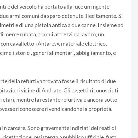
ti e del veicolo ha portato alla luce un ingente
o due armi comuni da sparo detenute illecitamente. Si
imetri e di una pistola antica a due canne. Insieme ad
i merce rubata, tra cui attrezzi da lavoro, un
 con cavalletto «Antares», materiale elettrico,
cimeli storici, generi alimentari, abbigliamento, e
e della refurtiva trovata fosse il risultato di due
bitazioni vicine di Andrate. Gli oggetti riconosciuti
rietari, mentre la restante refurtiva è ancora sotto
 dovesse riconoscere rivendicandone la proprietà.
a in carcere. Sono gravemente indiziati dei reati di
 ricettazione, resistenza a pubblico ufficiale, fuga