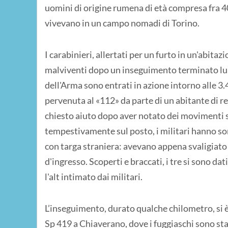
uomini di origine rumena di età compresa fra 40 ed
vivevano in un campo nomadi di Torino.
I carabinieri, allertati per un furto in un'abita
malviventi dopo un inseguimento terminato lun
dell'Arma sono entrati in azione intorno alle 3
pervenuta al «112» da parte di un abitante di 
chiesto aiuto dopo aver notato dei movimenti so
tempestivamente sul posto, i militari hanno so
con targa straniera: avevano appena svaligiato 
d'ingresso. Scoperti e braccati, i tre si sono da
l'alt intimato dai militari.
L’inseguimento, durato qualche chilometro, si è
Sp 419 a Chiaverano, dove i fuggiaschi sono sta