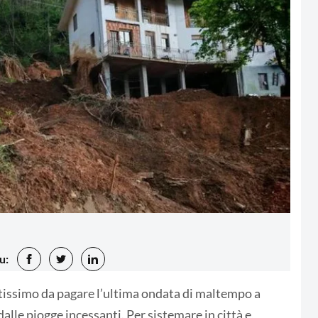
u:
atissimo da pagare l’ultima ondata di maltempo a
lle piogge incessanti. Per sistemare in città e,