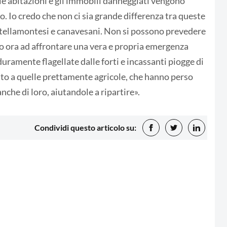
le abitazioni e gli immobili danneggiati vengono
to. Io credo che non ci sia grande differenza tra queste
tellamontesi e canavesani. Non si possono prevedere
ano ora ad affrontare una vera e propria emergenza
duramente flagellate dalle forti e incassanti piogge di
nto a quelle prettamente agricole, che hanno perso
nche di loro, aiutandole a ripartire».
Condividi questo articolo su: