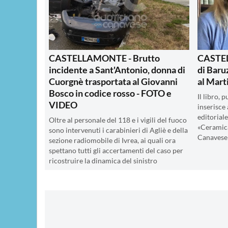
CASTELLAMONTE - Brutto
CASTEL
incidente a Sant'Antonio, donna di
di Baru
Cuorgnè trasportata al Giovanni
al Mart
Bosco in codice rosso - FOTO e
Il libro, 
VIDEO
inserisce 
editorial
Oltre al personale del 118 e i vigili del fuoco
«Ceramica
sono intervenuti i carabinieri di Agliè e della
Canavese»
sezione radiomobile di Ivrea, ai quali ora
spettano tutti gli accertamenti del caso per
ricostruire la dinamica del sinistro