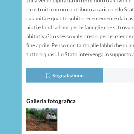
zona vene colpita da un terremoto o alluvione, 
ricostruiti con un contributo a carico dello Sta
calamità e quanto subito recentemente dai cas
aiuti e fondi ad hoc per le famiglie che si trov
abitativa? Lo stesso vale, credo, per le aziende 
fine aprile. Penso non tanto alle fabbriche qua
tutto o quasi. Lo Stato intervenga in supporto a
Segnalazione
Galleria fotografica