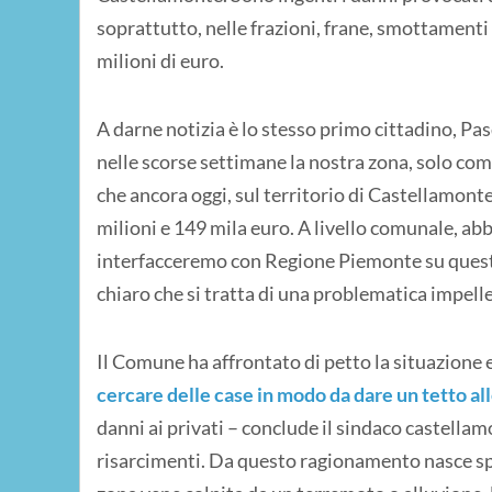
soprattutto, nelle frazioni, frane, smottamenti 
milioni di euro.
A darne notizia è lo stesso primo cittadino, P
nelle scorse settimane la nostra zona, solo co
che ancora oggi, sul territorio di Castellamont
milioni e 149 mila euro. A livello comunale, ab
interfacceremo con Regione Piemonte su queste cr
chiaro che si tratta di una problematica impell
Il Comune ha affrontato di petto la situazione 
cercare delle case in modo da dare un tetto all
danni ai privati – conclude il sindaco castella
risarcimenti. Da questo ragionamento nasce 