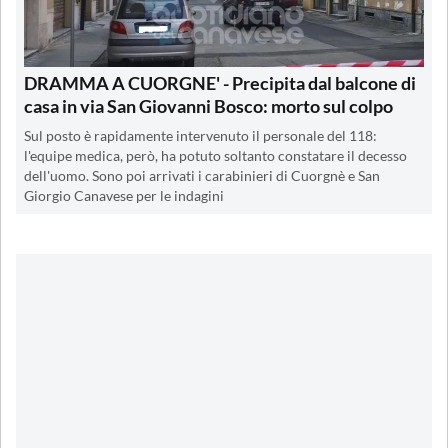
DRAMMA A CUORGNE' - Precipita dal balcone di
casa in via San Giovanni Bosco: morto sul colpo
Sul posto è rapidamente intervenuto il personale del 118:
l'equipe medica, però, ha potuto soltanto constatare il decesso
dell'uomo. Sono poi arrivati i carabinieri di Cuorgnè e San
Giorgio Canavese per le indagini