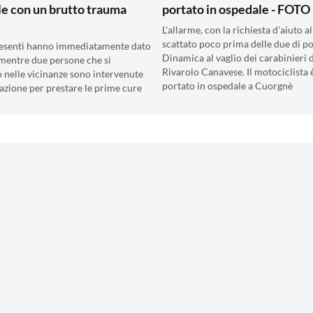
e con un brutto trauma
portato in ospedale - FOTO
L'allarme, con la richiesta d'aiuto al
scattato poco prima delle due di p
resenti hanno immediatamente dato
Dinamica al vaglio dei carabinieri d
 mentre due persone che si
Rivarolo Canavese. Il motociclista 
 nelle vicinanze sono intervenute
portato in ospedale a Cuorgnè
tazione per prestare le prime cure