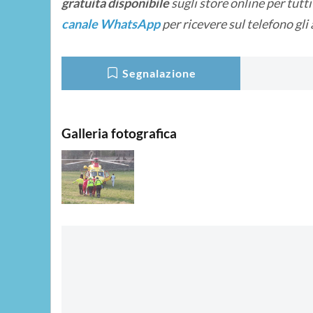
gratuita disponibile
sugli store online
per tutt
canale WhatsApp
per ricevere sul telefono gli
Segnalazione
Galleria fotografica