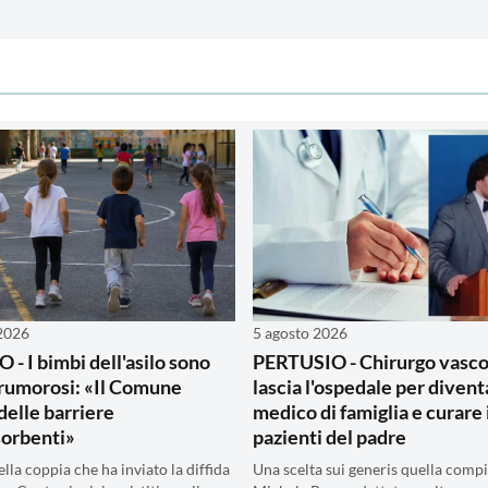
 2026
5 agosto 2026
- I bimbi dell'asilo sono
PERTUSIO - Chirurgo vasco
rumorosi: «Il Comune
lascia l'ospedale per divent
 delle barriere
medico di famiglia e curare 
sorbenti»
pazienti del padre
della coppia che ha inviato la diffida
Una scelta sui generis quella comp