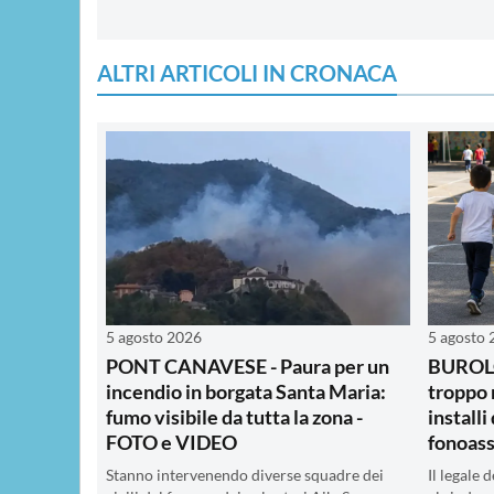
ALTRI ARTICOLI IN CRONACA
5 agosto 2026
5 agosto
PONT CANAVESE - Paura per un
BUROLO 
incendio in borgata Santa Maria:
troppo 
fumo visibile da tutta la zona -
installi
FOTO e VIDEO
fonoas
Stanno intervenendo diverse squadre dei
Il legale 