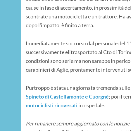
cause in fase di accertamento, in prossimità dell
scontrate una motocicletta e un trattore. Ha avu
dopo l'impatto, è finito a terra.
Immediatamente soccorso dal personale del 118,
successivamente elitrasportato al Cto di Torino
condizioni sono serie ma non sarebbe in pericolo 
carabinieri di Agliè, prontamente intervenuti s
Purtroppo è stata una giornata tremenda sulle 
Spineto di Castellamonte e Cuorgnè
; poi il te
motociclisti ricoverati
in ospedale.
Per rimanere sempre aggiornato con le notizie