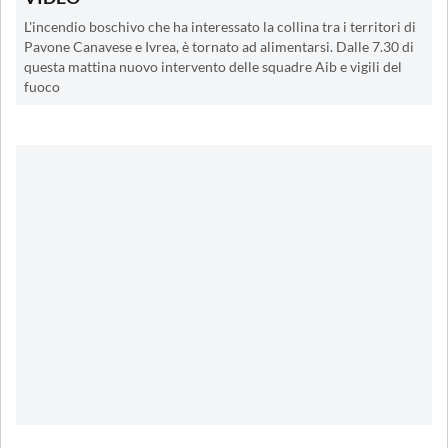
L'incendio boschivo che ha interessato la collina tra i territori di
Pavone Canavese e Ivrea, è tornato ad alimentarsi. Dalle 7.30 di
questa mattina nuovo intervento delle squadre Aib e vigili del
fuoco