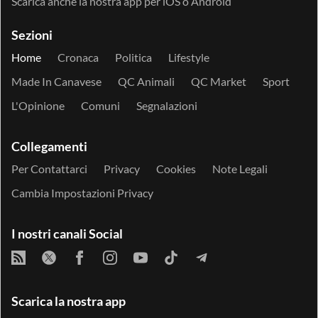
Scarica anche la nostra app per
iOS
o
Android
Sezioni
Home
Cronaca
Politica
Lifestyle
Made In Canavese
QC Animali
QC Market
Sport
L'Opinione
Comuni
Segnalazioni
Collegamenti
Per Contattarci
Privacy
Cookies
Note Legali
Cambia Impostazioni Privacy
I nostri canali Social
Scarica la nostra app