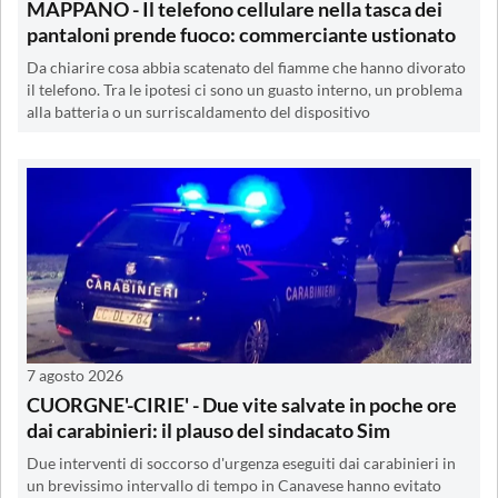
MAPPANO - Il telefono cellulare nella tasca dei
pantaloni prende fuoco: commerciante ustionato
Da chiarire cosa abbia scatenato del fiamme che hanno divorato
il telefono. Tra le ipotesi ci sono un guasto interno, un problema
alla batteria o un surriscaldamento del dispositivo
7 agosto 2026
CUORGNE'-CIRIE' - Due vite salvate in poche ore
dai carabinieri: il plauso del sindacato Sim
Due interventi di soccorso d'urgenza eseguiti dai carabinieri in
un brevissimo intervallo di tempo in Canavese hanno evitato