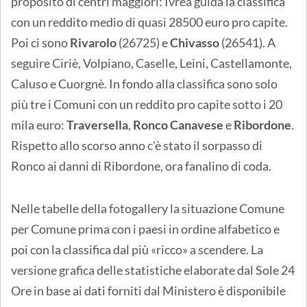
proposito di centri maggiori: Ivrea guida la classifica
con un reddito medio di quasi 28500 euro pro capite.
Poi ci sono
Rivarolo
(26725) e
Chivasso
(26541). A
seguire Ciriè, Volpiano, Caselle, Leini, Castellamonte,
Caluso e Cuorgnè. In fondo alla classifica sono solo
più tre i Comuni con un reddito pro capite sotto i 20
mila euro:
Traversella
,
Ronco Canavese
e
Ribordone
.
Rispetto allo scorso anno c'è stato il sorpasso di
Ronco ai danni di Ribordone, ora fanalino di coda.
Nelle tabelle della fotogallery la situazione Comune
per Comune prima con i paesi in ordine alfabetico e
poi con la classifica dal più «ricco» a scendere. La
versione grafica delle statistiche elaborate dal Sole 24
Ore in base ai dati forniti dal Ministero è disponibile