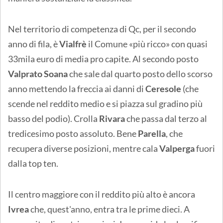
Nel territorio di competenza di Qc, per il secondo
anno di fila, è
Vialfrè
il Comune «più ricco» con quasi
33mila euro di media pro capite. Al secondo posto
Valprato Soana
che sale dal quarto posto dello scorso
anno mettendo la freccia ai danni di
Ceresole
(che
scende nel reddito medio e si piazza sul gradino più
basso del podio). Crolla
Rivara
che passa dal terzo al
tredicesimo posto assoluto. Bene
Parella
, che
recupera diverse posizioni, mentre cala
Valperga
fuori
dalla top ten.
Il centro maggiore con il reddito più alto è ancora
Ivrea
che, quest'anno, entra tra le prime dieci. A