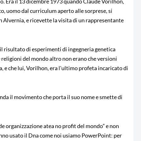
no. Era il 13 dicembre 1973 quando Claude Vorilhon,
co, uomo dal curriculum aperto alle sorprese, si
n Alvernia, e ricevette la visita di un rappresentante
a il risultato di esperimenti di ingegneria genetica
e religioni del mondo altro non erano che versioni
, e che lui, Vorilhon, era l'ultimo profeta incaricato di
onda il movimento che porta il suo nome e smette di
nde organizzazione atea no profit del mondo” e non
hanno usato il Dna come noi usiamo PowerPoint: per