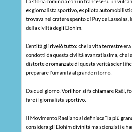
La storia comincia con un francese su un vulca
ex giornalista sportivo, ex pilota automobilisti
trovava nel cratere spento di Puy de Lassolas, i
della civiltà degli Elohim.
L'entità gli rivelò tutto: che la vita terrestre er
condotti da questa civiltà avanzatissima, che l
distorte e romanzate di questa verità scientifica
preparare l'umanità al grande ritorno.
Da quel giorno, Vorilhon si fa chiamare Raël, f
fare il giornalista sportivo.
Il Movimento Raeliano si definisce “la più gra
considera gli Elohim divinità ma scienziati e 