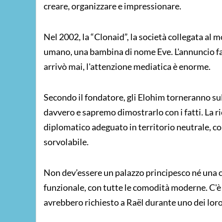
creare, organizzare e impressionare.
Nel 2002, la “Clonaid”, la società collegata al
umano, una bambina di nome Eve. L'annuncio fa
arrivò mai, l'attenzione mediatica è enorme.
Secondo il fondatore, gli Elohim torneranno sul
davvero e sapremo dimostrarlo con i fatti. La ri
diplomatico adeguato in territorio neutrale, con
sorvolabile.
Non dev’essere un palazzo principesco né una ca
funzionale, con tutte le comodità moderne. C'è g
avrebbero richiesto a Raël durante uno dei loro