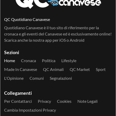
QC Quotidiano Canavese
Quotidiano Canavese è il tuo sito di riferimento per la
cronaca e gli eventi del Canavese ed è esclusivamente online!
Scarica anche la nostra app per
iOS
o
Android
Sezioni
Home
Cronaca
Politica
Lifestyle
Made In Canavese
QC Animali
QC Market
Sport
L'Opinione
Comuni
Segnalazioni
Collegamenti
Per Contattarci
Privacy
Cookies
Note Legali
Cambia Impostazioni Privacy