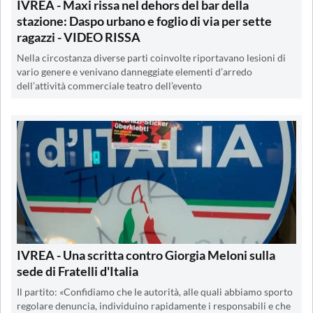
IVREA - Maxi rissa nel dehors del bar della
stazione: Daspo urbano e foglio di via per sette
ragazzi - VIDEO RISSA
Nella circostanza diverse parti coinvolte riportavano lesioni di
vario genere e venivano danneggiate elementi d’arredo
dell’attività commerciale teatro dell’evento
IVREA - Una scritta contro Giorgia Meloni sulla
sede di Fratelli d'Italia
Il partito: «Confidiamo che le autorità, alle quali abbiamo sporto
regolare denuncia, individuino rapidamente i responsabili e che