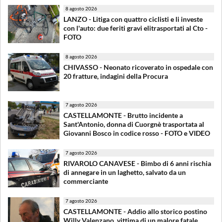
8 agosto 2026
LANZO - Litiga con quattro ciclisti e li investe
con l'auto: due feriti gravi elitrasportati al Cto -
FOTO
8 agosto 2026
CHIVASSO - Neonato ricoverato in ospedale con
20 fratture, indagini della Procura
7 agosto 2026
CASTELLAMONTE - Brutto incidente a
Sant'Antonio, donna di Cuorgnè trasportata al
Giovanni Bosco in codice rosso - FOTO e VIDEO
7 agosto 2026
RIVAROLO CANAVESE - Bimbo di 6 anni rischia
di annegare in un laghetto, salvato da un
commerciante
7 agosto 2026
CASTELLAMONTE - Addio allo storico postino
Willy Valenzano, vittima di un malore fatale