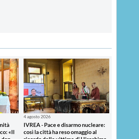
4 agosto 2026
nità
IVREA - Pace e disarmo nucleare:
co: «Il
così la città ha reso omaggio al