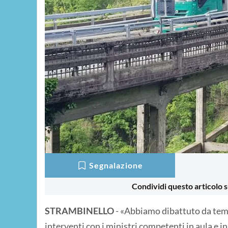
Segnalazione
Condividi questo articolo s
STRAMBINELLO
- «Abbiamo dibattuto da temp
interventi con i ministri competenti in aula e 