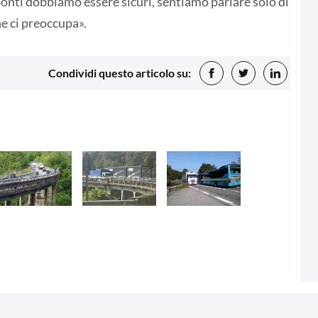
i ponti dobbiamo essere sicuri, sentiamo parlare solo di
he ci preoccupa».
Condividi questo articolo su: