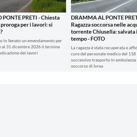
PONTE PRETI - Chiesta
DRAMMA AL PONTE PRETI
 proroga per i lavori: si
Ragazza soccorsa nelle acq
o?
torrente Chiusella: salvata 
tempo - FOTO
to in Senato un emendamento per
 al 31 dicembre 2026 il termine
La ragazza è stata recuperata e affid
udicazione dei lavori
cure del personale medico del 118 
successivo trasporto in ambulanza 
soccorso di Ivrea