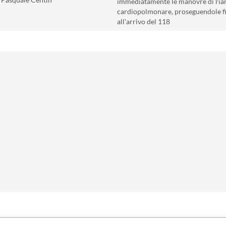
 Pasquale Centin
immediatamente le manovre di ria
cardiopolmonare, proseguendole f
all'arrivo del 118