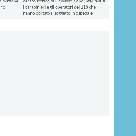
nimazione
centro storico di Chivasso. Sono intervenuti
ino
i carabinieri e gli operatori del 118 che
hanno portato il soggetto in ospedale