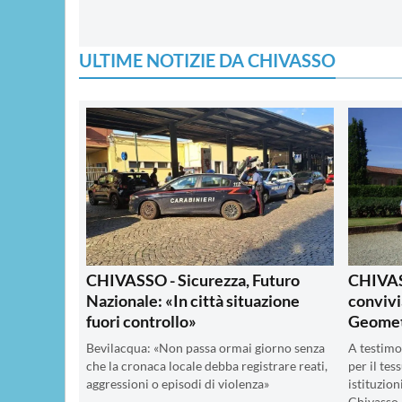
ULTIME NOTIZIE DA CHIVASSO
CHIVASSO - Sicurezza, Futuro
CHIVAS
Nazionale: «In città situazione
convivi
fuori controllo»
Geomet
Bevilacqua: «Non passa ormai giorno senza
A testimon
che la cronaca locale debba registrare reati,
per il tes
aggressioni o episodi di violenza»
istituzion