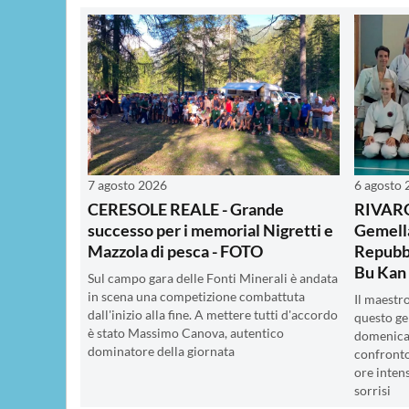
7 agosto 2026
6 agosto
CERESOLE REALE - Grande
RIVAR
successo per i memorial Nigretti e
Gemella
Mazzola di pesca - FOTO
Repubbl
Bu Kan
Sul campo gara delle Fonti Minerali è andata
in scena una competizione combattuta
Il maestr
dall'inizio alla fine. A mettere tutti d'accordo
questo ge
è stato Massimo Canova, autentico
domenica 
dominatore della giornata
confronto
ore intens
sorrisi