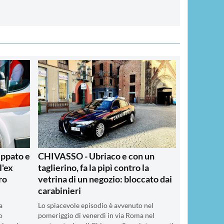
ppato e
CHIVASSO - Ubriaco e con un
l'ex
taglierino, fa la pipì contro la
ro
vetrina di un negozio: bloccato dai
carabinieri
a
Lo spiacevole episodio è avvenuto nel
o
pomeriggio di venerdì in via Roma nel