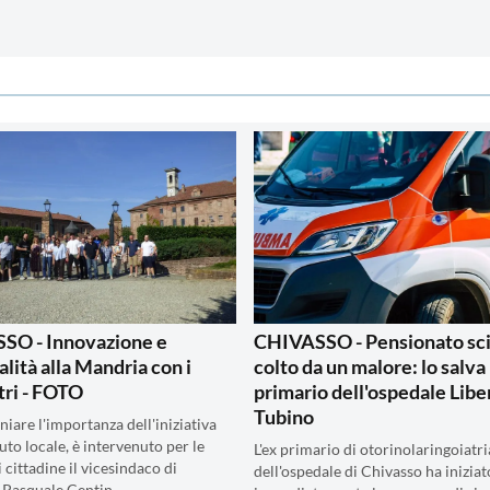
SO - Innovazione e
CHIVASSO - Pensionato sci
alità alla Mandria con i
colto da un malore: lo salva 
ri - FOTO
primario dell'ospedale Libe
Tubino
iare l'importanza dell'iniziativa
suto locale, è intervenuto per le
L'ex primario di otorinolaringoiatri
i cittadine il vicesindaco di
dell'ospedale di Chivasso ha iniziat