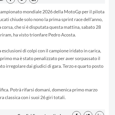
l campionato mondiale 2026 della MotoGp per il pilota
ucati chiude solo nono la prima sprint race dell'anno,
a corsa, che si è disputata questa mattina, sabato 28
uriram, ha visto trionfare Pedro Acosta.
 esclusioni di colpi con il campione iridato in carica,
 primo ma è stato penalizzato per aver sorpassato il
o irregolare dai giudici di gara. Terzo e quarto posto
ifica. Potrà rifarsi domani, domenica primo marzo
 classica con i suoi 26 giri totali.