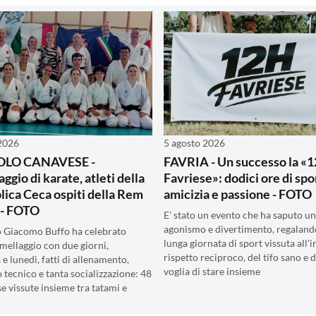
 2026
5 agosto 2026
OLO CANAVESE -
FAVRIA - Un successo la «
ggio di karate, atleti della
Favriese»: dodici ore di spo
ica Ceca ospiti della Rem
amicizia e passione - FOTO
 - FOTO
E' stato un evento che ha saputo un
agonismo e divertimento, regaland
o Giacomo Buffo ha celebrato
lunga giornata di sport vissuta all'
mellaggio con due giorni,
rispetto reciproco, del tifo sano e d
e lunedì, fatti di allenamento,
voglia di stare insieme
 tecnico e tanta socializzazione: 48
e vissute insieme tra tatami e