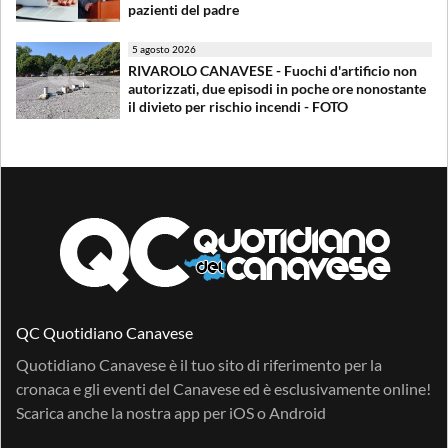
pazienti del padre
5 agosto 2026
RIVAROLO CANAVESE - Fuochi d'artificio non
autorizzati, due episodi in poche ore nonostante
il divieto per rischio incendi - FOTO
QC Quotidiano Canavese
Quotidiano Canavese è il tuo sito di riferimento per la
cronaca e gli eventi del Canavese ed è esclusivamente online!
Scarica anche la nostra app per
iOS
o
Android