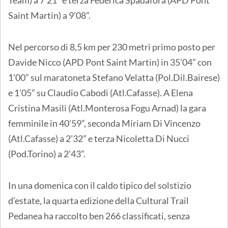
Team) a 7’21” e terza Federica Spadafora (APD Pont
Saint Martin) a 9’08”.
Nel percorso di 8,5 km per 230 metri primo posto per
Davide Nicco (APD Pont Saint Martin) in 35’04” con
1’00” sul maratoneta Stefano Velatta (Pol.Dil.Bairese)
e 1’05” su Claudio Cabodi (Atl.Cafasse). A Elena
Cristina Masili (Atl.Monterosa Fogu Arnad) la gara
femminile in 40’59”, seconda Miriam Di Vincenzo
(Atl.Cafasse) a 2’32” e terza Nicoletta Di Nucci
(Pod.Torino) a 2’43”.
In una domenica con il caldo tipico del solstizio
d’estate, la quarta edizione della Cultural Trail
Pedanea ha raccolto ben 266 classificati, senza