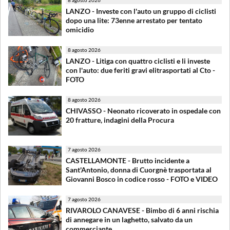
LANZO - Investe con l'auto un gruppo di ciclisti
dopo una lite: 73enne arrestato per tentato
omicidio
8 agosto 2026
LANZO - Litiga con quattro ciclisti e li investe
con l'auto: due feriti gravi elitrasportati al Cto -
FOTO
8 agosto 2026
CHIVASSO - Neonato ricoverato in ospedale con
20 fratture, indagini della Procura
7 agosto 2026
CASTELLAMONTE - Brutto incidente a
Sant'Antonio, donna di Cuorgnè trasportata al
Giovanni Bosco in codice rosso - FOTO e VIDEO
7 agosto 2026
RIVAROLO CANAVESE - Bimbo di 6 anni rischia
di annegare in un laghetto, salvato da un
commerciante