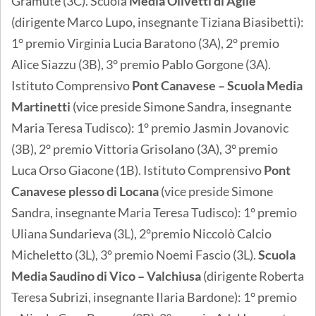
Gramutè (3C). Scuola
Media Olivetti di Agliè
(dirigente Marco Lupo, insegnante Tiziana Biasibetti):
1° premio Virginia Lucia Baratono (3A), 2° premio
Alice Siazzu (3B), 3° premio Pablo Gorgone (3A).
Istituto Comprensivo
Pont Canavese – Scuola Media
Martinetti
(vice preside Simone Sandra, insegnante
Maria Teresa Tudisco): 1° premio Jasmin Jovanovic
(3B), 2° premio Vittoria Grisolano (3A), 3° premio
Luca Orso Giacone (1B). Istituto Comprensivo
Pont
Canavese plesso di Locana
(vice preside Simone
Sandra, insegnante Maria Teresa Tudisco): 1° premio
Uliana Sundarieva (3L), 2°premio Niccolò Calcio
Micheletto (3L), 3° premio Noemi Fascio (3L).
Scuola
Media Saudino di Vico – Valchiusa
(dirigente Roberta
Teresa Subrizi, insegnante Ilaria Bardone): 1° premio