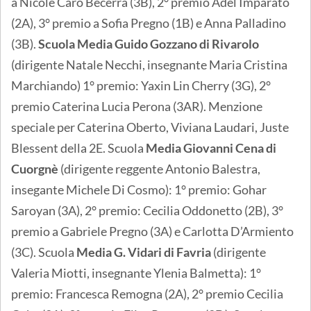
a Nicole Caro Becerra (3B), 2° premio Adel Imparato
(2A), 3° premio a Sofia Pregno (1B) e Anna Palladino
(3B).
Scuola Media Guido Gozzano di Rivarolo
(dirigente Natale Necchi, insegnante Maria Cristina
Marchiando) 1° premio: Yaxin Lin Cherry (3G), 2°
premio Caterina Lucia Perona (3AR). Menzione
speciale per Caterina Oberto, Viviana Laudari, Juste
Blessent della 2E. Scuola
Media Giovanni Cena di
Cuorgnè
(dirigente reggente Antonio Balestra,
insegante Michele Di Cosmo): 1° premio: Gohar
Saroyan (3A), 2° premio: Cecilia Oddonetto (2B), 3°
premio a Gabriele Pregno (3A) e Carlotta D’Armiento
(3C). Scuola
Media G. Vidari di Favria
(dirigente
Valeria Miotti, insegnante Ylenia Balmetta): 1°
premio: Francesca Remogna (2A), 2° premio Cecilia