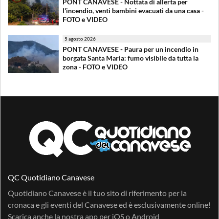
PONT CANAVESE - Nottata di allerta per
l'incendio, venti bambini evacuati da una casa -
FOTO e VIDEO
5 agosto 2026
PONT CANAVESE - Paura per un incendio in
borgata Santa Maria: fumo visibile da tutta la
zona - FOTO e VIDEO
QC Quotidiano Canavese
Quotidiano Canavese è il tuo sito di riferimento per la
cronaca e gli eventi del Canavese ed è esclusivamente online!
Scarica anche la nostra app per
iOS
o
Android