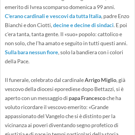
emerito di Ivrea scomparso domenica a 99 anni.
C'erano cardinali e vescovi da tutta Italia
, padre Enzo
Bianchi e don Ciotti,
decine e decine di sindaci
. E poi
c'era tanta, tanta gente. Il «suo» popolo: cattolico e
non solo, che l'ha amato e seguito in tutti questi anni.
Sulla bara nessun fiore
, solo la bandiera con i colori
della Pace.
Il funerale, celebrato dal cardinale
Arrigo Miglio
, già
vescovo della diocesi eporediese dopo Bettazzi, si è
aperto con un messaggio di
papa Francesco
che ha
voluto ricordare il vescovo emerito: «Grande
appassionato del Vangelo che si è distinto per la
vicinanza ai poveri diventando segno profetico di
giustizia e di pace in tempi particolari della storia