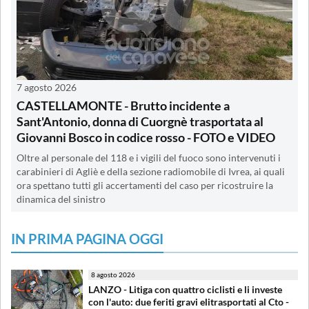
7 agosto 2026
CASTELLAMONTE - Brutto incidente a
Sant'Antonio, donna di Cuorgnè trasportata al
Giovanni Bosco in codice rosso - FOTO e VIDEO
Oltre al personale del 118 e i vigili del fuoco sono intervenuti i
carabinieri di Agliè e della sezione radiomobile di Ivrea, ai quali
ora spettano tutti gli accertamenti del caso per ricostruire la
dinamica del sinistro
IN PRIMA PAGINA OGGI
8 agosto 2026
LANZO - Litiga con quattro ciclisti e li investe
con l'auto: due feriti gravi elitrasportati al Cto -