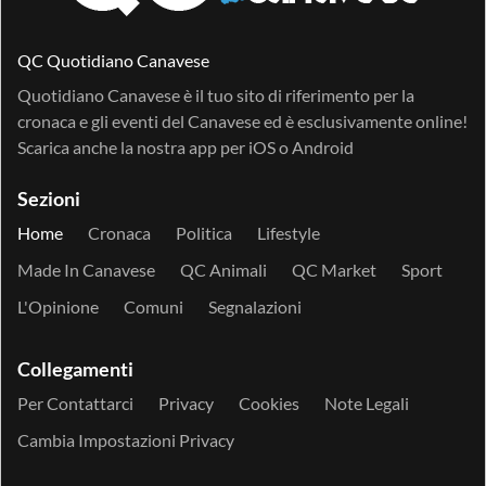
QC Quotidiano Canavese
Quotidiano Canavese è il tuo sito di riferimento per la
cronaca e gli eventi del Canavese ed è esclusivamente online!
Scarica anche la nostra app per
iOS
o
Android
Sezioni
Home
Cronaca
Politica
Lifestyle
Made In Canavese
QC Animali
QC Market
Sport
L'Opinione
Comuni
Segnalazioni
Collegamenti
Per Contattarci
Privacy
Cookies
Note Legali
Cambia Impostazioni Privacy