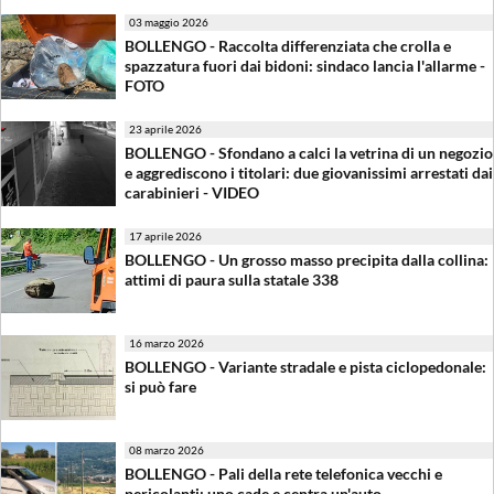
03 maggio 2026
BOLLENGO - Raccolta differenziata che crolla e
spazzatura fuori dai bidoni: sindaco lancia l'allarme -
FOTO
23 aprile 2026
BOLLENGO - Sfondano a calci la vetrina di un negozio
e aggrediscono i titolari: due giovanissimi arrestati dai
carabinieri - VIDEO
17 aprile 2026
BOLLENGO - Un grosso masso precipita dalla collina:
attimi di paura sulla statale 338
16 marzo 2026
BOLLENGO - Variante stradale e pista ciclopedonale:
si può fare
08 marzo 2026
BOLLENGO - Pali della rete telefonica vecchi e
pericolanti: uno cade e centra un'auto