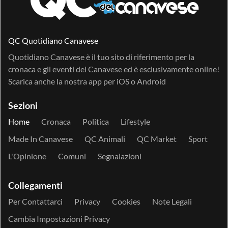
QC Quotidiano Canavese
Quotidiano Canavese è il tuo sito di riferimento per la
cronaca e gli eventi del Canavese ed è esclusivamente online!
Scarica anche la nostra app per
iOS
o
Android
Sezioni
Home
Cronaca
Politica
Lifestyle
Made In Canavese
QC Animali
QC Market
Sport
L'Opinione
Comuni
Segnalazioni
Collegamenti
Per Contattarci
Privacy
Cookies
Note Legali
Cambia Impostazioni Privacy