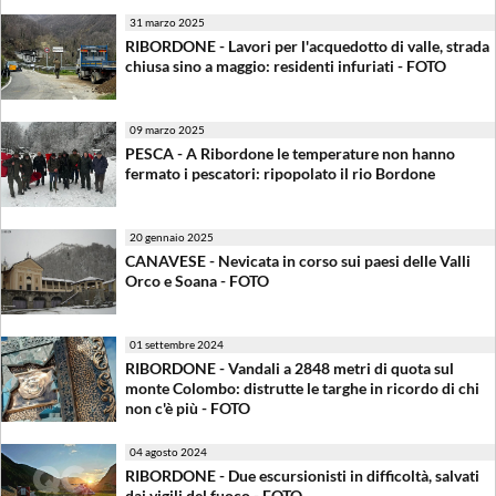
31 marzo 2025
RIBORDONE - Lavori per l'acquedotto di valle, strada
chiusa sino a maggio: residenti infuriati - FOTO
09 marzo 2025
PESCA - A Ribordone le temperature non hanno
fermato i pescatori: ripopolato il rio Bordone
20 gennaio 2025
CANAVESE - Nevicata in corso sui paesi delle Valli
Orco e Soana - FOTO
01 settembre 2024
RIBORDONE - Vandali a 2848 metri di quota sul
monte Colombo: distrutte le targhe in ricordo di chi
non c'è più - FOTO
04 agosto 2024
RIBORDONE - Due escursionisti in difficoltà, salvati
dai vigili del fuoco - FOTO